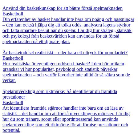
Använd din basketkunskap för att bättre förstå spelmarknaden
Basketboll
Din erfarenhet av basket handlar inte bara om poäng och passningar
– den kan också hjälpa dig att tolka odds, analysera lagens styrkor
och fatta smartare beslut när du spelar. Lär dig hur strategi, statistik
och psykologi från basketvärlden kan användas för att förstå
spelmarknaden på ett djupare plan.
Är basketoddset realistiskt – eller bara ett uttryck för popularitet?
Basketboll
Hur realistiska är egentligen oddsen i basket? I den här artikeln
granskar vi hur popularitet, psykologi och statistik påverkar
spelmarknaden – och varför favoriter inte alltid är så säkra som de
verkar.
Spelarutveckling som riktmärke: Så identifierar du framtida
prestationer
Basketboll
Att identifiera framtida stjärnor handlar inte bara om att läsa av
statistik – det handlar om att förstå utvecklingens mönster. Lär dig
hur du som tränare, scout eller sportintresserad kan använda
spelarutveckling som ett riktmärke för att förutse prestationer och
potential.