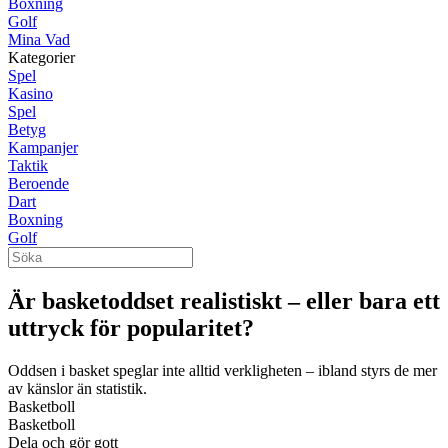
Boxning
Golf
Mina Vad
Kategorier
Spel
Kasino
Spel
Betyg
Kampanjer
Taktik
Beroende
Dart
Boxning
Golf
Är basketoddset realistiskt – eller bara ett
uttryck för popularitet?
Oddsen i basket speglar inte alltid verkligheten – ibland styrs de mer
av känslor än statistik.
Basketboll
Basketboll
Dela och gör gott