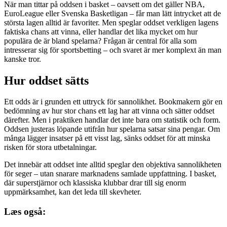
När man tittar på oddsen i basket – oavsett om det gäller NBA,
EuroLeague eller Svenska Basketligan – får man lätt intrycket att de
största lagen alltid är favoriter. Men speglar oddset verkligen lagens
faktiska chans att vinna, eller handlar det lika mycket om hur
populära de är bland spelarna? Frågan är central för alla som
intresserar sig för sportsbetting – och svaret är mer komplext än man
kanske tror.
Hur oddset sätts
Ett odds är i grunden ett uttryck för sannolikhet. Bookmakern gör en
bedömning av hur stor chans ett lag har att vinna och sätter oddset
därefter. Men i praktiken handlar det inte bara om statistik och form.
Oddsen justeras löpande utifrån hur spelarna satsar sina pengar. Om
många lägger insatser på ett visst lag, sänks oddset för att minska
risken för stora utbetalningar.
Det innebär att oddset inte alltid speglar den objektiva sannolikheten
för seger – utan snarare marknadens samlade uppfattning. I basket,
där superstjärnor och klassiska klubbar drar till sig enorm
uppmärksamhet, kan det leda till skevheter.
Læs også: