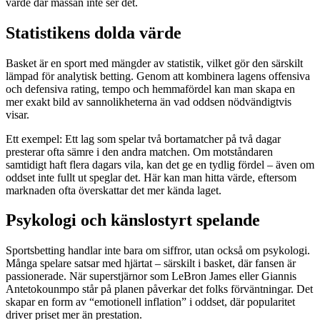
värde där massan inte ser det.
Statistikens dolda värde
Basket är en sport med mängder av statistik, vilket gör den särskilt
lämpad för analytisk betting. Genom att kombinera lagens offensiva
och defensiva rating, tempo och hemmafördel kan man skapa en
mer exakt bild av sannolikheterna än vad oddsen nödvändigtvis
visar.
Ett exempel: Ett lag som spelar två bortamatcher på två dagar
presterar ofta sämre i den andra matchen. Om motståndaren
samtidigt haft flera dagars vila, kan det ge en tydlig fördel – även om
oddset inte fullt ut speglar det. Här kan man hitta värde, eftersom
marknaden ofta överskattar det mer kända laget.
Psykologi och känslostyrt spelande
Sportsbetting handlar inte bara om siffror, utan också om psykologi.
Många spelare satsar med hjärtat – särskilt i basket, där fansen är
passionerade. När superstjärnor som LeBron James eller Giannis
Antetokounmpo står på planen påverkar det folks förväntningar. Det
skapar en form av “emotionell inflation” i oddset, där popularitet
driver priset mer än prestation.