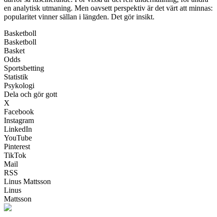
en analytisk utmaning. Men oavsett perspektiv är det värt att minnas:
popularitet vinner sällan i längden. Det gör insikt.
Basketboll
Basketboll
Basket
Odds
Sportsbetting
Statistik
Psykologi
Dela och gör gott
X
Facebook
Instagram
LinkedIn
YouTube
Pinterest
TikTok
Mail
RSS
Linus Mattsson
Linus
Mattsson