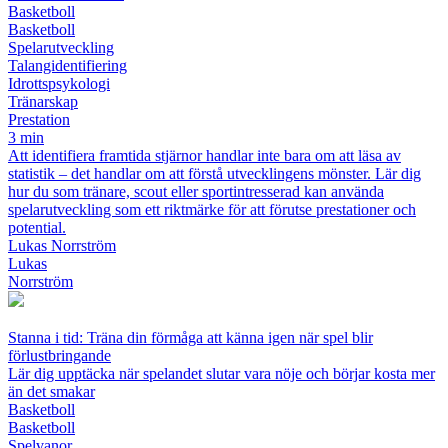
Basketboll
Basketboll
Spelarutveckling
Talangidentifiering
Idrottspsykologi
Tränarskap
Prestation
3 min
Att identifiera framtida stjärnor handlar inte bara om att läsa av
statistik – det handlar om att förstå utvecklingens mönster. Lär dig
hur du som tränare, scout eller sportintresserad kan använda
spelarutveckling som ett riktmärke för att förutse prestationer och
potential.
Lukas Norrström
Lukas
Norrström
Stanna i tid: Träna din förmåga att känna igen när spel blir
förlustbringande
Lär dig upptäcka när spelandet slutar vara nöje och börjar kosta mer
än det smakar
Basketboll
Basketboll
Spelvanor