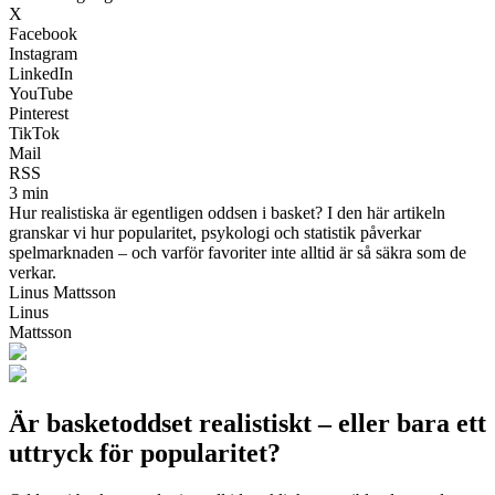
X
Facebook
Instagram
LinkedIn
YouTube
Pinterest
TikTok
Mail
RSS
3 min
Hur realistiska är egentligen oddsen i basket? I den här artikeln
granskar vi hur popularitet, psykologi och statistik påverkar
spelmarknaden – och varför favoriter inte alltid är så säkra som de
verkar.
Linus Mattsson
Linus
Mattsson
Är basketoddset realistiskt – eller bara ett
uttryck för popularitet?