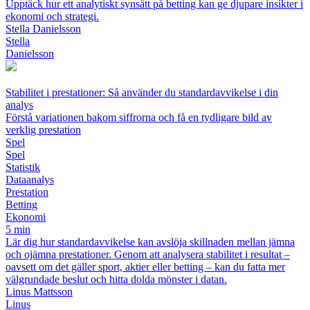
Upptäck hur ett analytiskt synsätt på betting kan ge djupare insikter i
ekonomi och strategi.
Stella Danielsson
Stella
Danielsson
Stabilitet i prestationer: Så använder du standardavvikelse i din
analys
Förstå variationen bakom siffrorna och få en tydligare bild av
verklig prestation
Spel
Spel
Statistik
Dataanalys
Prestation
Betting
Ekonomi
5 min
Lär dig hur standardavvikelse kan avslöja skillnaden mellan jämna
och ojämna prestationer. Genom att analysera stabilitet i resultat –
oavsett om det gäller sport, aktier eller betting – kan du fatta mer
välgrundade beslut och hitta dolda mönster i datan.
Linus Mattsson
Linus