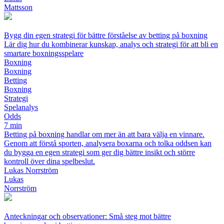
Mattsson
Bygg din egen strategi för bättre förståelse av betting på boxning
Lär dig hur du kombinerar kunskap, analys och strategi för att bli en
smartare boxningsspelare
Boxning
Boxning
Betting
Boxning
Strategi
Spelanalys
Odds
7 min
Betting på boxning handlar om mer än att bara välja en vinnare.
Genom att förstå sporten, analysera boxarna och tolka oddsen kan
du bygga en egen strategi som ger dig bättre insikt och större
kontroll över dina spelbeslut.
Lukas Norrström
Lukas
Norrström
Anteckningar och observationer: Små steg mot bättre