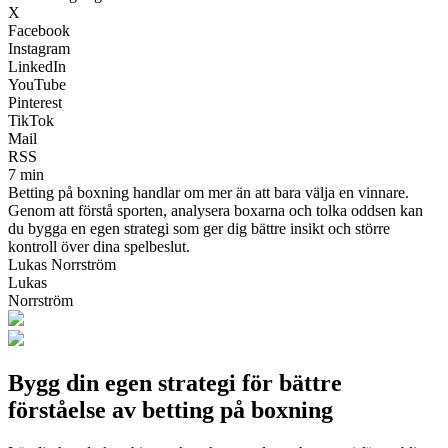
X
Facebook
Instagram
LinkedIn
YouTube
Pinterest
TikTok
Mail
RSS
7 min
Betting på boxning handlar om mer än att bara välja en vinnare.
Genom att förstå sporten, analysera boxarna och tolka oddsen kan
du bygga en egen strategi som ger dig bättre insikt och större
kontroll över dina spelbeslut.
Lukas Norrström
Lukas
Norrström
Bygg din egen strategi för bättre
förståelse av betting på boxning