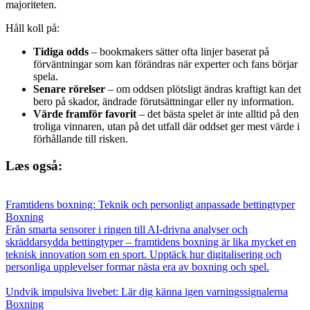
majoriteten.
Håll koll på:
Tidiga odds
– bookmakers sätter ofta linjer baserat på
förväntningar som kan förändras när experter och fans börjar
spela.
Senare rörelser
– om oddsen plötsligt ändras kraftigt kan det
bero på skador, ändrade förutsättningar eller ny information.
Värde framför favorit
– det bästa spelet är inte alltid på den
troliga vinnaren, utan på det utfall där oddset ger mest värde i
förhållande till risken.
Læs også:
Framtidens boxning: Teknik och personligt anpassade bettingtyper
Boxning
Från smarta sensorer i ringen till AI-drivna analyser och
skräddarsydda bettingtyper – framtidens boxning är lika mycket en
teknisk innovation som en sport. Upptäck hur digitalisering och
personliga upplevelser formar nästa era av boxning och spel.
Undvik impulsiva livebet: Lär dig känna igen varningssignalerna
Boxning