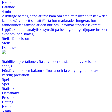
Ekonomi
Lärande
4 min
Arbitrage betting handlar inte bara om att hitta riskfria vinster – det
kan också vara ett sätt att förstå hur marknader fungerar, hur
sannolikheter samspelar och hur beslut formas under osäkerhet.
Upptäck hur ett analytiskt synsätt på betting kan ge djupare insikter i
ekonomi och strategi.
Stella Danielsson
Stella
Danielsson
Stabilitet i prestationer: Så använder du standardavvikelse i din
analys
Förstå variationen bakom siffrorna och få en tydligare bild av
verklig prestation
Spel
Spel
Statistik
Dataanalys
Prestation
Betting
Ekonomi
5 min