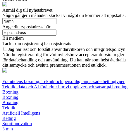
Anmäl dig till nyhetsbrevet
Några gånger i månaden skickar vi något du kommer att uppskatta.
Ange din e-postadress här
Bli medlem
Tack - din registrering har registrerats
Jag har läst och förstått användarvillkoren och integritetspolicyn.
När du registrerar dig för vårt nyhetsbrev accepterar du våra regler
för databehandling och användning. Du kan när som helst återkalla
ditt samtycke och avsluta prenumerationen med ett klick.
Framtidens boxning: Teknik och personligt anpassade bettingtyper
Teknik, data och AI förändrar hur vi upplever och satsar på boxning
Boxning
Boxning
Boxning
Teknik
Artificiell Intelligens
Betting
Sportinnovation
3 min