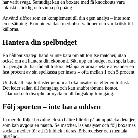
har varit svagt. Samtidigt kan en boxare med få knockouts vara
taktiskt skicklig och vinna på poäng.
Använd siffror som ett komplement till din egen analys – inte som
en ersättning. Kombinera data med observationer och var kritisk till
källorna.
Hantera din spelbudget
En hållbar strategi handlar inte bara om att förutse matcher, utan
också om att hantera din ekonomi. Sätt upp en budget och spela bara
för pengar du har råd att förlora. Många erfarna spelare använder en
fast procent av sin spelkassa per insats – ofta mellan 1 och 5 procent.
Undvik att jaga förluster genom att öka insatserna efter en förlust.
Det leder sällan till framgång och kan snabbt tömma kontot.
Tålamod och disciplin är nyckeln till långsiktig framgång.
Följ sporten – inte bara oddsen
Ju mer du följer boxning, desto bättre blir du på att upptäcka detaljer
som kan avgöra en match. Se matcher, läs analyser och följ boxarnas
sociala medier för att få inblick i deras förberedelser och mentala
tillstånd.