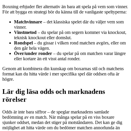
Boxning erbjuder fler alternativ än bara att spela på vem som vinner.
För att bygga en strategi bör du känna till de vanligaste speltyperna:
Matchvinnare
– det klassiska spelet där du väljer vem som
vinner.
Vinstmetod
– du spelar på om segern kommer via knockout,
teknisk knockout eller domslut.
Rondspel
– du gissar i vilken rond matchen avgörs, eller om
den går hela vägen.
Över/under ronder
– du spelar på om matchen varar längre
eller kortare än ett visst antal ronder.
Genom att kombinera din kunskap om boxarnas stil och matchens
format kan du hitta värde i mer specifika spel där oddsen ofta är
högre.
Lär dig läsa odds och marknadens
rörelser
Odds är inte bara siffror – de speglar marknadens samlade
bedömning av en match. När många spelar på en viss boxare
sjunker oddset, medan det stiger på motståndaren. Det kan ge dig
möjlighet att hitta värde om du bedömer matchen annorlunda än