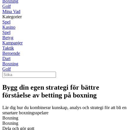
Boxning
Golf
Mina Vad
Kategorier
Spel
Kasino
Spel
Betyg
Kampanjer
Taktik
Beroende
Dart
Boxning
Golf
Bygg din egen strategi för bättre
förståelse av betting på boxning
Lär dig hur du kombinerar kunskap, analys och strategi för att bli en
smartare boxningsspelare
Boxning
Boxning
Dela och gör gott