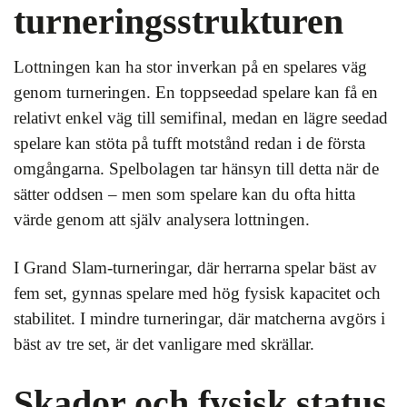
turneringsstrukturen
Lottningen kan ha stor inverkan på en spelares väg
genom turneringen. En toppseedad spelare kan få en
relativt enkel väg till semifinal, medan en lägre seedad
spelare kan stöta på tufft motstånd redan i de första
omgångarna. Spelbolagen tar hänsyn till detta när de
sätter oddsen – men som spelare kan du ofta hitta
värde genom att själv analysera lottningen.
I Grand Slam-turneringar, där herrarna spelar bäst av
fem set, gynnas spelare med hög fysisk kapacitet och
stabilitet. I mindre turneringar, där matcherna avgörs i
bäst av tre set, är det vanligare med skrällar.
Skador och fysisk status