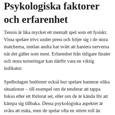
Psykologiska faktorer
och erfarenhet
Tennis är lika mycket ett mentalt spel som ett fysiskt.
Vissa spelare trivs under press och höjer sig i de stora
matcherna, medan andra har svårt att hantera nerverna
när det gäller som mest. Erfarenhet från tidigare finaler
och stora turneringar kan därför vara en viktig
indikator.
Spelbolagen bedömer också hur spelare hanterar olika
situationer – till exempel om de tenderar att tappa
fokus efter ett förlorat set, eller om de är kända för att
kämpa sig tillbaka. Dessa psykologiska aspekter är
svåra att mäta, men de spelar ofta en större roll än