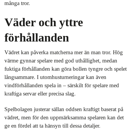
många tror.
Väder och yttre
förhållanden
Vädret kan påverka matcherna mer än man tror. Hög
värme gynnar spelare med god uthållighet, medan
fuktiga förhållanden kan göra bollen tyngre och spelet
långsammare. I utomhusturneringar kan även
vindförhållanden spela in – särskilt för spelare med
kraftiga servar eller precisa slag.
Spelbolagen justerar sällan oddsen kraftigt baserat på
vädret, men för den uppmärksamma spelaren kan det
ge en fördel att ta hänsyn till dessa detaljer.