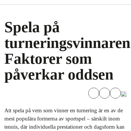
Spela på
turneringsvinnaren
Faktorer som
påverkar oddsen
Att spela på vem som vinner en turnering är en av de
mest populära formerna av sportspel – särskilt inom
tennis, där individuella prestationer och dagsform kan