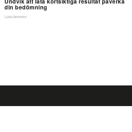
Undvik att låta kortsiktiga resultat påverka
din bedömning
Lukas Norrström