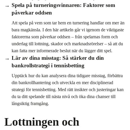
Spela på turneringsvinnaren: Faktorer som
påverkar oddsen
Att spela på vem som tar hem en turnering handlar om mer än
bara magkänsla. I den här artikeln går vi igenom de viktigaste
faktorerna som påverkar oddsen – från spelarnas form och
underlag till lottning, skador och marknadsrörelser – så att du
kan fatta mer informerade beslut när du lägger ditt spel.
Lär av dina misstag: Så stärker du din
bankrollstrategi i tennisbetting
Upptäck hur du kan analysera dina tidigare misstag, förbättra
din bankrollhantering och utveckla en mer disciplinerad
strategi för tennisbetting. Med rätt insikter och justeringar kan
du ta ditt spelande till nästa nivå och öka dina chanser till
långsiktig framgång.
Lottningen och