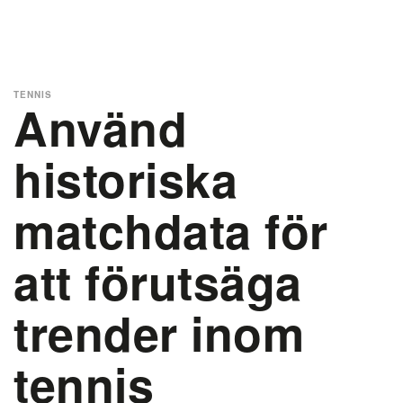
TENNIS
Använd
historiska
matchdata för
att förutsäga
trender inom
tennis