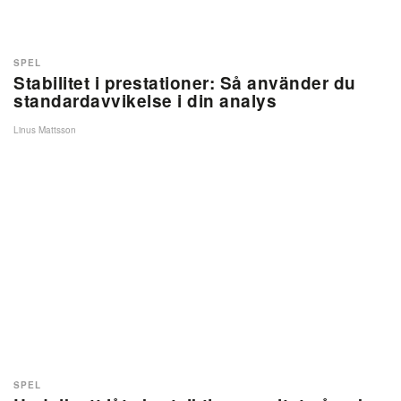
SPEL
Stabilitet i prestationer: Så använder du
standardavvikelse i din analys
Linus Mattsson
SPEL