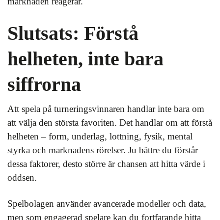
marknaden reagerar.
Slutsats: Förstå
helheten, inte bara
siffrorna
Att spela på turneringsvinnaren handlar inte bara om
att välja den största favoriten. Det handlar om att förstå
helheten – form, underlag, lottning, fysik, mental
styrka och marknadens rörelser. Ju bättre du förstår
dessa faktorer, desto större är chansen att hitta värde i
oddsen.
Spelbolagen använder avancerade modeller och data,
men som engagerad spelare kan du fortfarande hitta