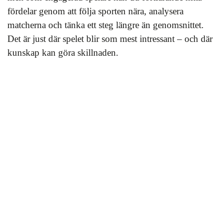
fördelar genom att följa sporten nära, analysera
matcherna och tänka ett steg längre än genomsnittet.
Det är just där spelet blir som mest intressant – och där
kunskap kan göra skillnaden.