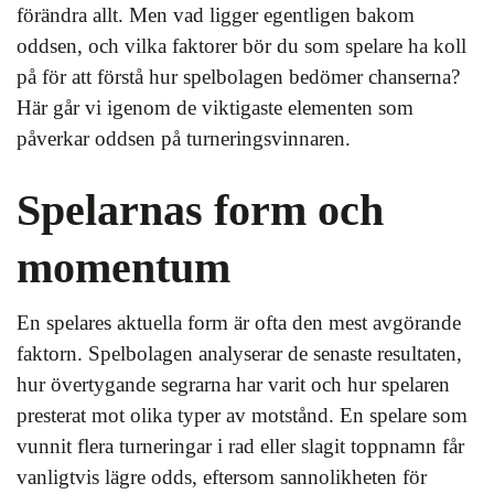
förändra allt. Men vad ligger egentligen bakom
oddsen, och vilka faktorer bör du som spelare ha koll
på för att förstå hur spelbolagen bedömer chanserna?
Här går vi igenom de viktigaste elementen som
påverkar oddsen på turneringsvinnaren.
Spelarnas form och
momentum
En spelares aktuella form är ofta den mest avgörande
faktorn. Spelbolagen analyserar de senaste resultaten,
hur övertygande segrarna har varit och hur spelaren
presterat mot olika typer av motstånd. En spelare som
vunnit flera turneringar i rad eller slagit toppnamn får
vanligtvis lägre odds, eftersom sannolikheten för