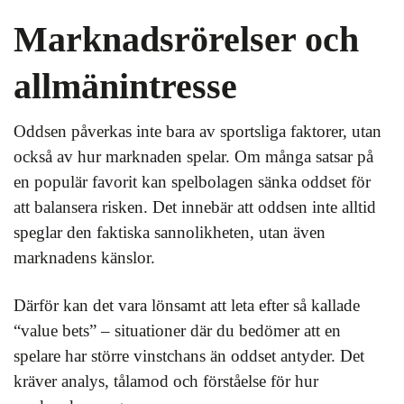
Marknadsrörelser och
allmänintresse
Oddsen påverkas inte bara av sportsliga faktorer, utan
också av hur marknaden spelar. Om många satsar på
en populär favorit kan spelbolagen sänka oddset för
att balansera risken. Det innebär att oddsen inte alltid
speglar den faktiska sannolikheten, utan även
marknadens känslor.
Därför kan det vara lönsamt att leta efter så kallade
“value bets” – situationer där du bedömer att en
spelare har större vinstchans än oddset antyder. Det
kräver analys, tålamod och förståelse för hur