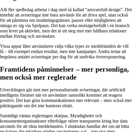
Allt fler spelbolag arbetar i dag med så kallad “ansvarsfull design”. Det
innebär att aviseringar inte bara används för att driva spel, utan också
för att påminna om insättningsgränser, pauser eller möjligheten att
stänga av sig via Spelpaus. Det kan verka motsägelsefullt i en bransch
som lever på aktivitet, men det är ett steg mot mer hållbara relationer
mellan företag och användare.
Vissa appar låter användaren välja vilka typer av meddelanden de vill
få – till exempel endast resultat, men inte kampanjer. Andra testar att
begränsa antalet aviseringar per dag för att undvika överexponering.
Framtidens påminnelser – mer personliga,
men också mer reglerade
Utvecklingen går mot mer personaliserade aviseringar, där artificiell
intelligens förutser när en användare sannolikt kommer att reagera
positivt. Det kan göra kommunikationen mer relevant – men också mer
påträngande om det inte hanteras etiskt.
Samtidigt väntas regleringen skärpas. Myndigheter och
konsumentorganisationer efterfrågar större transparens kring hur data
används för att rikta meddelanden. I slutändan handlar det om att hitta
en balans där tekniken stödjer användarens val – inte styr dem.