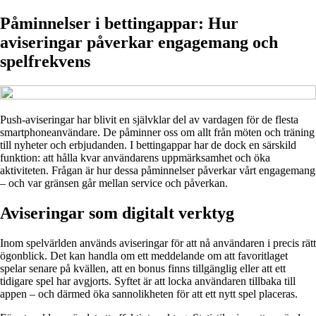
Påminnelser i bettingappar: Hur
aviseringar påverkar engagemang och
spelfrekvens
Push-aviseringar har blivit en självklar del av vardagen för de flesta
smartphoneanvändare. De påminner oss om allt från möten och träning
till nyheter och erbjudanden. I bettingappar har de dock en särskild
funktion: att hålla kvar användarens uppmärksamhet och öka
aktiviteten. Frågan är hur dessa påminnelser påverkar vårt engagemang
– och var gränsen går mellan service och påverkan.
Aviseringar som digitalt verktyg
Inom spelvärlden används aviseringar för att nå användaren i precis rätt
ögonblick. Det kan handla om ett meddelande om att favoritlaget
spelar senare på kvällen, att en bonus finns tillgänglig eller att ett
tidigare spel har avgjorts. Syftet är att locka användaren tillbaka till
appen – och därmed öka sannolikheten för att ett nytt spel placeras.