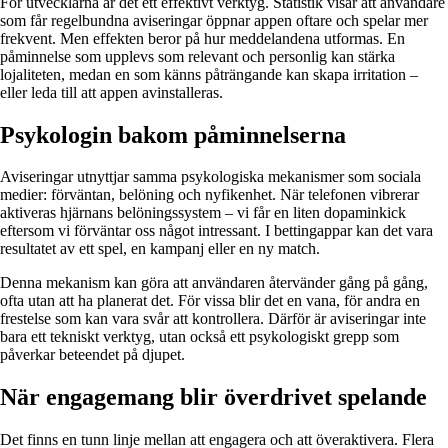
För utvecklarna är det ett effektivt verktyg. Statistik visar att användare
som får regelbundna aviseringar öppnar appen oftare och spelar mer
frekvent. Men effekten beror på hur meddelandena utformas. En
påminnelse som upplevs som relevant och personlig kan stärka
lojaliteten, medan en som känns påträngande kan skapa irritation –
eller leda till att appen avinstalleras.
Psykologin bakom påminnelserna
Aviseringar utnyttjar samma psykologiska mekanismer som sociala
medier: förväntan, belöning och nyfikenhet. När telefonen vibrerar
aktiveras hjärnans belöningssystem – vi får en liten dopaminkick
eftersom vi förväntar oss något intressant. I bettingappar kan det vara
resultatet av ett spel, en kampanj eller en ny match.
Denna mekanism kan göra att användaren återvänder gång på gång,
ofta utan att ha planerat det. För vissa blir det en vana, för andra en
frestelse som kan vara svår att kontrollera. Därför är aviseringar inte
bara ett tekniskt verktyg, utan också ett psykologiskt grepp som
påverkar beteendet på djupet.
När engagemang blir överdrivet spelande
Det finns en tunn linje mellan att engagera och att överaktivera. Flera