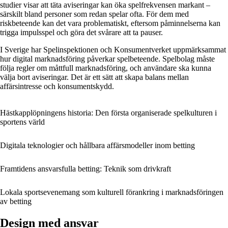
studier visar att täta aviseringar kan öka spelfrekvensen markant –
särskilt bland personer som redan spelar ofta. För dem med
riskbeteende kan det vara problematiskt, eftersom påminnelserna kan
trigga impulsspel och göra det svårare att ta pauser.
I Sverige har Spelinspektionen och Konsumentverket uppmärksammat
hur digital marknadsföring påverkar spelbeteende. Spelbolag måste
följa regler om måttfull marknadsföring, och användare ska kunna
välja bort aviseringar. Det är ett sätt att skapa balans mellan
affärsintresse och konsumentskydd.
Hästkapplöpningens historia: Den första organiserade spelkulturen i
sportens värld
Digitala teknologier och hållbara affärsmodeller inom betting
Framtidens ansvarsfulla betting: Teknik som drivkraft
Lokala sportsevenemang som kulturell förankring i marknadsföringen
av betting
Design med ansvar