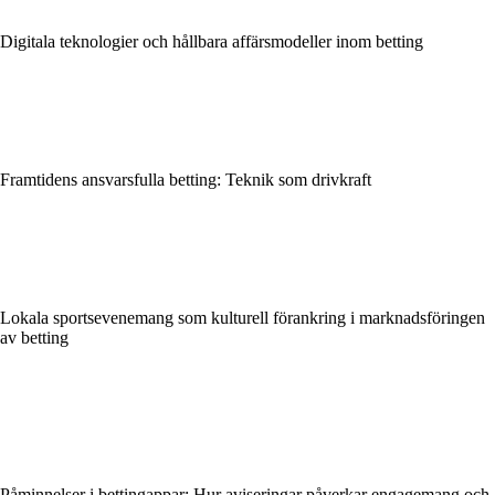
Digitala teknologier och hållbara affärsmodeller inom betting
Framtidens ansvarsfulla betting: Teknik som drivkraft
Lokala sportsevenemang som kulturell förankring i marknadsföringen
av betting
Påminnelser i bettingappar: Hur aviseringar påverkar engagemang och